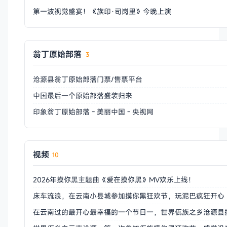
第一波视觉盛宴！《族印·司岗里》今晚上演
翁丁原始部落
3
沧源县翁丁原始部落门票/售票平台
中国最后一个原始部落盛装归来
印象翁丁原始部落 - 美丽中国 - 央视网
视频
10
2026年摸你黑主题曲《爱在摸你黑》MV欢乐上线！
床车流浪，在云南小县城参加摸你黑狂欢节，玩泥巴疯狂开心
在云南过的最开心最幸福的一个节日一，世界佤族之乡沧源县