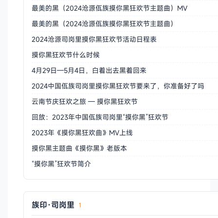
最美的黑（2024沧源佤族摸你黑狂欢节主题曲）MV
最美的黑（2024沧源佤族摸你黑狂欢节主题曲）
2024沧源司岗里摸你黑狂欢节活动日程表
摸你黑狂欢节什么时候
4月29日—5月4日，白着出去黑着回来
2024中国佤族司岗里摸你黑狂欢节要来了，你准备好了吗
云南节庆狂欢之旅 — 摸你黑狂欢节
回放：2023年中国佤族司岗里“摸你黑”狂欢节
2023年《摸你黑狂欢曲》MV上线
摸你黑主题曲《摸你黑》老版本
“摸你黑”狂欢节简介
族印·司岗里
1