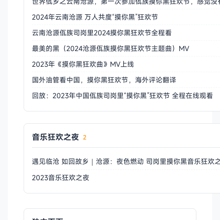
2024年云南沧源 万人共度“摸你黑”狂欢节
云南沧源佤族司岗里2024摸你黑狂欢节全程看
最美的黑（2024沧源佤族摸你黑狂欢节主题曲）MV
2023年《摸你黑狂欢曲》MV上线
国外油管看中国，摸你黑狂欢节，海外评论翻译
回放：2023年中国佤族司岗里“摸你黑”狂欢节 全程在线观看
音乐狂欢之夜
2
遇见临沧 如回故乡｜沧源：夜色燃动 司岗里摸你黑音乐狂欢
2023音乐狂欢之夜