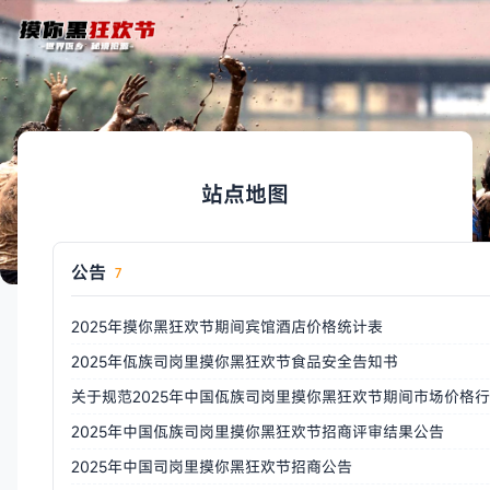
站点地图
公告
7
2025年摸你黑狂欢节期间宾馆酒店价格统计表
2025年佤族司岗里摸你黑狂欢节食品安全告知书
关于规范2025年中国佤族司岗里摸你黑狂欢节期间市场价格
2025年中国佤族司岗里摸你黑狂欢节招商评审结果公告
2025年中国司岗里摸你黑狂欢节招商公告