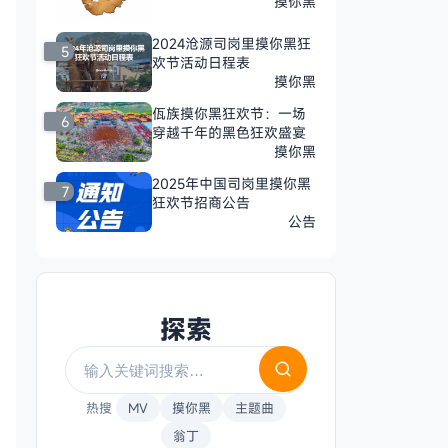
摸你黑
2024沧源司岗里摸你黑狂
5
欢节活动日程表
摸你黑
佤族摸你黑狂欢节：一场
6
穿越千年的黑色狂欢盛宴
摸你黑
2025年中国司岗里摸你黑
7
狂欢节招商公告
公告
探索
热搜
MV
摸你黑
主题曲
翁丁