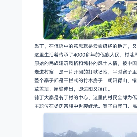
翁丁，在佤语中的意思就是云雾缭绕的地方，又
这里生活着传承了4000多年的佤族人民，村
原始的民族建筑风格和纯朴的风土人情，被中国
走进村寨，是一片开阔的打歌场地，平时寨子里
整个寨子都是干栏式的竹木房子，朝阳背山，错
草盖顶，屋檐伸出，即遮阳又挡雨。
翁丁大寨是翁丁村的中心，这里的村民全部为佤
主职位在杨氏宗族中世袭继承。寨子由寨门、民