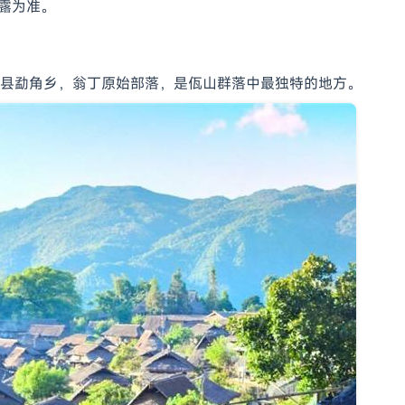
露为准。
县勐角乡，翁丁原始部落，是佤山群落中最独特的地方。