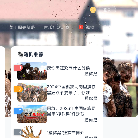
登录
里
翁丁原始部落
音乐狂欢之夜
视频
公告
随机推荐
1
摸你黑狂欢节什么时候
摸你黑
2024中国佤族司岗里摸你
2
黑狂欢节要来了，你准备
好了吗
摸你黑
回放：2023年中国佤族司
3
岗里“摸你黑”狂欢节
摸你黑
4
“摸你黑”狂欢节简介