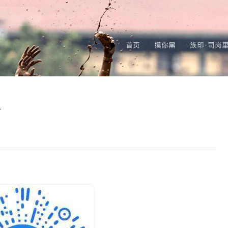
首页
摸你黑
族印·司岗
台