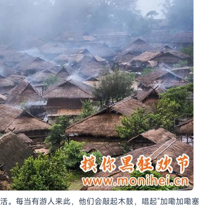
活。每当有游人来此，他们会敲起木鼓，唱起“加嘞加嘞塞