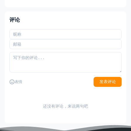
评论
发表评论
表情
还没有评论，来说两句吧