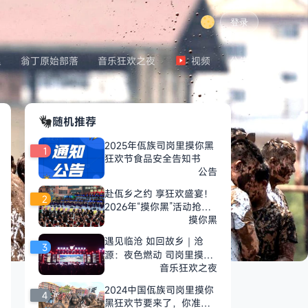
登录
里
翁丁原始部落
音乐狂欢之夜
视频
公告
随机推荐
2025年佤族司岗里摸你黑
1
狂欢节食品安全告知书
公告
赴佤乡之约 享狂欢盛宴！
2
2026年“摸你黑”活动抢先
看
摸你黑
遇见临沧 如回故乡｜沧
3
源：夜色燃动 司岗里摸你
黑音乐狂欢之夜尽情嗨唱
音乐狂欢之夜
2024中国佤族司岗里摸你
4
黑狂欢节要来了，你准备