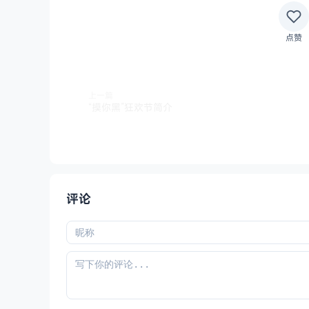
点赞
上一篇
“摸你黑”狂欢节简介
评论