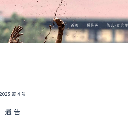
首页
摸你黑
族印·司岗
2023 第 4 号
通 告