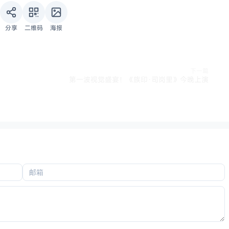
分享
二维码
海报
下一篇
第一波视觉盛宴！《族印·司岗里》今晚上演