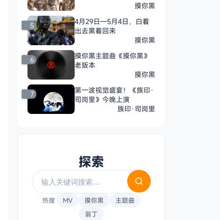
好了吗
摸你黑
4月29日—5月4日，白着
5
出去黑着回来
摸你黑
摸你黑主题曲《摸你黑》
6
老版本
摸你黑
第一波视觉盛宴！《族印·
7
司岗里》今晚上演
族印·司岗里
探索
热搜
MV
摸你黑
主题曲
翁丁