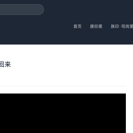
首页
摸你黑
族印·司岗
回来