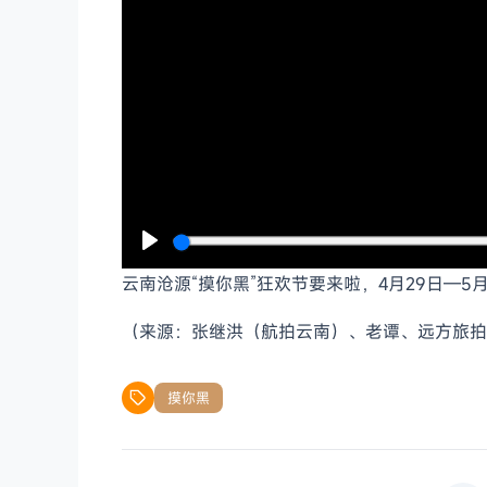
P
云南沧源“摸你黑”狂欢节要来啦，4月29日—5
l
a
（来源：张继洪（航拍云南）、老谭、远方旅拍
y
摸你黑