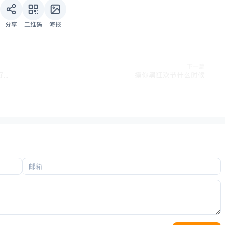
l
s
分享
二维码
海报
c
r
e
下一篇
e
2024中国佤族司岗里摸你黑狂欢节要来了，你准备好了吗
摸你黑狂欢节什么时候
n