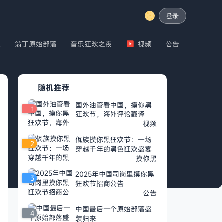
登录
里
翁丁原始部落
音乐狂欢之夜
视频
公告
随机推荐
国外油管看中国，摸你黑
1
狂欢节，海外评论翻译
视频
佤族摸你黑狂欢节：一场
2
穿越千年的黑色狂欢盛宴
摸你黑
2025年中国司岗里摸你黑
3
狂欢节招商公告
公告
中国最后一个原始部落盛
4
装归来