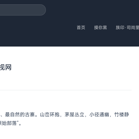
首页
摸你黑
族印·司岗
央视网
、最自然的古寨。山峦环抱，茅屋丛立，小径通幽，竹楼静
始部落”。