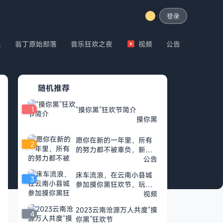
登录
里
翁丁原始部落
音乐狂欢之夜
视频
公告
随机推荐
1
“摸你黑”狂欢节简介
摸你黑
愿你在新的一年里，所有
2
的努力都不被辜负，新年
快乐🎉
公告
床车流浪，在云南小县城
3
参加摸你黑狂欢节，玩泥
巴疯狂开心
视频
2023云南沧源万人共度“摸
4
你黑”狂欢节