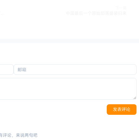
下一篇
世界佤乡之云南沧源，第一次参加佤族摸你黑狂欢节，感觉没有比这再好玩的活动了
中国最后一个原始部落盛装归来
发表评论
有评论，来说两句吧