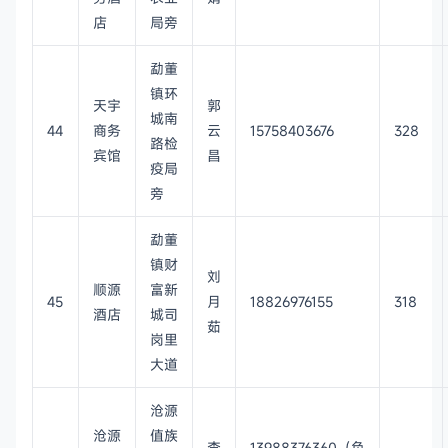
店
局旁
勐董
镇环
天宇
郭
城南
44
商务
云
15758403676
328
路检
宾馆
昌
疫局
旁
勐董
镇财
刘
顺源
富新
45
月
18826976155
318
酒店
城司
茹
岗里
大道
沧源
沧源
值族
李
13988376360（负