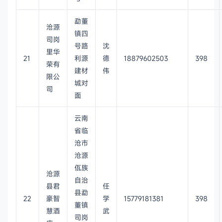
勐董
沧源
镇四
司岗
号路
沈
里华
21
利源
德
18879602503
398
荣有
建材
伟
限公
城对
司
面
云南
省临
沧市
沧源
佤族
沧源
自治
县君
任
县勐
22
豪智
学
15779181381
398
董镇
慧酒
武
司岗