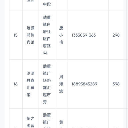
酒店
中段
勐董
镇白
沧源
唐
塔社
15
鸿伟
小
13330591363
298
区白
宾馆
艳
塔路
94
勐董
沧源
镇广
周
县鑫
场路
16
海
18895845289
398
汇宾
鑫汇
波
馆
超市
旁
勐董
伍之
镇广
黄
缘智