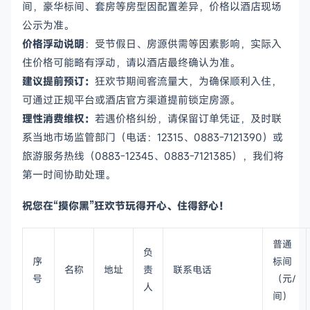
间，豪华标间、套房等房型因配置差异，价格以酒店现场
公示为准。
价格浮动说明
：受节假日、房源供需等因素影响，实际入
住价格可能略有浮动，请以酒店最终确认为准。
建议提前预订：
狂欢节期间客流量大，为确保顺利入住，
可通过正规平台或酒店官方渠道提前锁定房源。
理性消费维权：
若遇价格纠纷，请保留订单凭证，及时联
系当地市场监管部门（电话：12315、0883-7121390）或
旅游服务热线（0883-12345、0883-7121385），我们将
第一时间协助处理。
祝您在“摸你黑”狂欢节玩得开心、住得舒心！
普通
负
序
标间
名称
地址
责
联系电话
号
（元/
人
间）