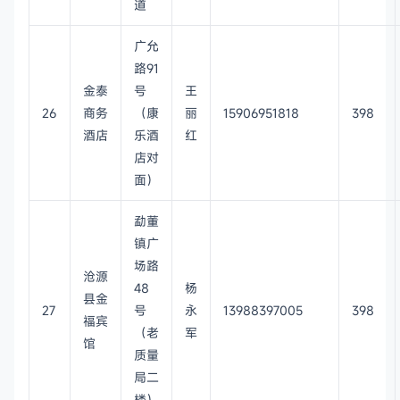
道
广允
路91
金泰
号
王
26
商务
（康
丽
15906951818
398
酒店
乐酒
红
店对
面）
勐董
镇广
场路
沧源
48
杨
县金
27
号
永
13988397005
398
福宾
（老
军
馆
质量
局二
楼）