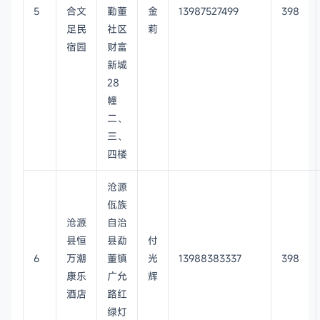
5
合文
勤董
金
13987527499
398
足民
社区
莉
宿园
财富
新城
28
幢
二、
三、
四楼
沧源
佤族
沧源
自治
县恒
县勐
付
6
万潮
董镇
光
13988383337
398
康乐
广允
辉
酒店
路红
绿灯