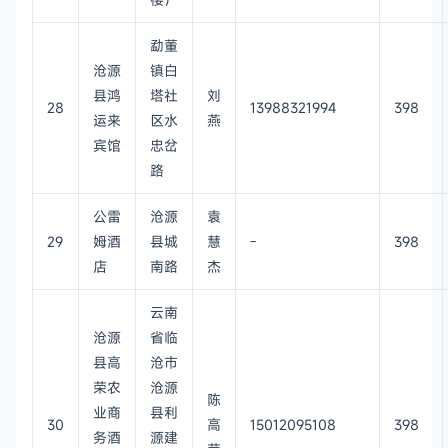
勐董
沧源
镇白
县鸿
塔社
刘
28
13988321994
398
运来
区水
燕
宾馆
忠岔
路
公雷
沧源
袁
29
姆酒
县城
慧
-
398
店
南路
杰
云南
沧源
省临
县高
沧市
荣农
沧源
陈
业商
县利
30
高
15012095108
398
务酒
源建