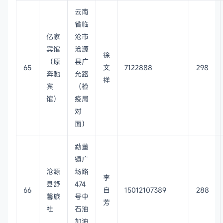
云南
省临
亿家
沧市
宾馆
沧源
徐
（原
县广
65
文
7122888
298
奔驰
允路
祥
宾
（检
馆）
疫局
对
面）
勐董
镇广
沧源
场路
李
县舒
474
66
自
15012107389
288
馨旅
号中
芳
社
石油
加油