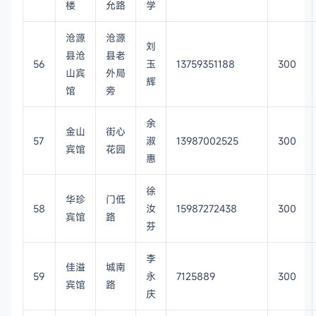
楼
允路
学
沧源
沧源
刘
县沧
县老
56
玉
13759351188
300
山宾
外局
辉
馆
旁
余
金山
街心
57
淑
13987002525
300
宾馆
花园
惠
徐
华珍
门低
58
汝
15987272438
300
宾馆
路
芬
李
佳溢
城南
59
永
7125889
300
宾馆
路
庆