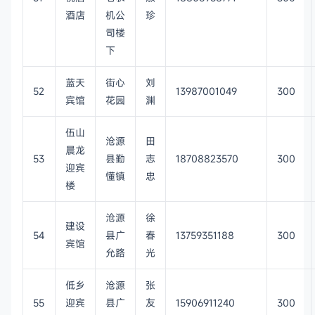
酒店
机公
珍
司楼
下
蓝天
街心
刘
52
13987001049
300
宾馆
花园
渊
伍山
沧源
田
晨龙
53
县勤
志
18708823570
300
迎宾
懂镇
忠
楼
沧源
徐
建设
54
县广
春
13759351188
300
宾馆
允路
光
低乡
沧源
张
55
迎宾
县广
友
15906911240
300