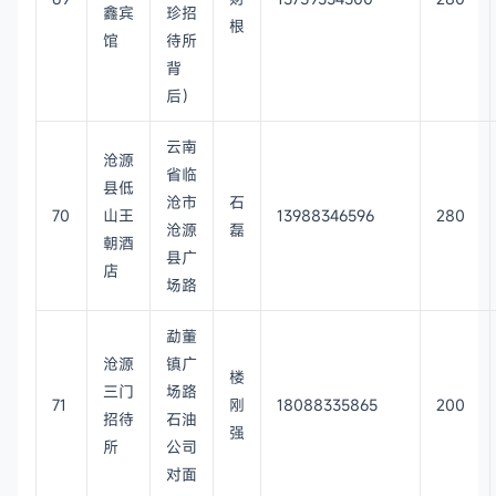
鑫宾
珍招
根
馆
待所
背
后）
云南
沧源
省临
县低
沧市
石
70
山王
13988346596
280
沧源
磊
朝酒
县广
店
场路
勐董
沧源
镇广
楼
三门
场路
71
刚
18088335865
200
招待
石油
强
所
公司
对面