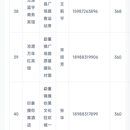
沧源
县广
王
蓝宇
38
场路
莉
15987263896
368
商务
客运
平
宾馆
站旁
勐董
沧源
镇广
宋
万年
场路
39
琼
18988319906
360
红宾
原基
芳
馆
建队
对面
勐董
镇摸
印象
你黑
摸你
文化
张
40
18988317899
360
黑酒
狂欢
华
店
城一