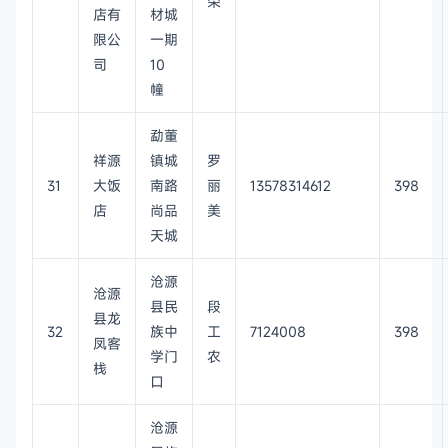
荣
店有
材城
限公
一期
司
10
幢
勐董
祥源
镇城
罗
31
大饭
南路
丽
13578314612
398
店
尚品
美
天城
沧源
沧源
县民
段
县龙
32
族中
工
7124008
398
凤客
学门
农
栈
口
沧源