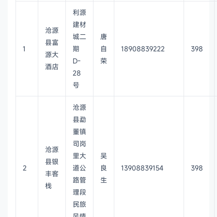
利源
建材
沧源
城二
唐
县富
1
期
自
18908839222
398
源大
D-
荣
酒店
28
号
沧源
县勐
董镇
司岗
沧源
里大
吴
县银
2
道公
良
13908839154
398
丰客
路管
生
栈
理段
民旅
风情