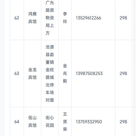
广允
路原
鸿雁
李
62
物资
13529612266
298
宾馆
玲
局上
方
沧源
县勐
董镇
金
金龙
金旺
63
兆
13987508253
298
宾馆
路城
毅
北停
车场
对面
王
佤山
街心
64
贤
13759332950
298
宾馆
花园
荣