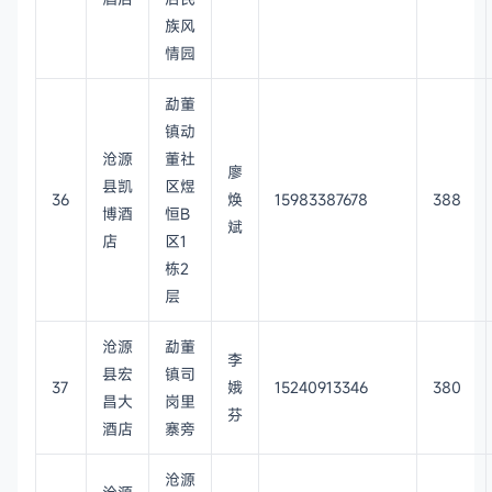
族风
情园
勐董
镇动
沧源
董社
廖
县凯
区煜
36
焕
15983387678
388
博酒
恒B
斌
店
区1
栋2
层
沧源
勐董
李
县宏
镇司
37
娥
15240913346
380
昌大
岗里
芬
酒店
寨旁
沧源