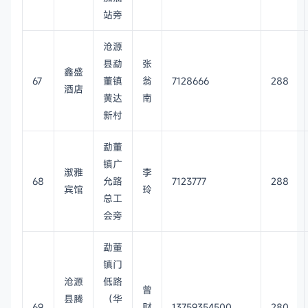
站旁
沧源
县勐
张
鑫盛
67
董镇
翁
7128666
288
酒店
黄达
南
新村
勐董
镇广
淑雅
李
68
允路
7123777
288
宾馆
玲
总工
会旁
勐董
镇门
沧源
低路
曾
县腾
（华
69
财
13759354500
280