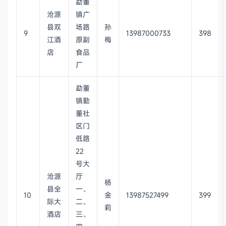
勐董
沧源
镇广
县双
场路
孙
9
13987000733
398
江酒
原副
梅
店
食品
厂
勐董
镇勤
董社
区门
低路
22
号大
沧源
厅
杨
县全
一、
10
金
13987527499
399
际大
二、
莉
酒店
三、