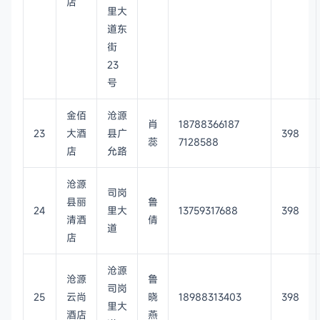
店
里大
道东
街
23
号
金佰
沧源
肖
18788366187
23
大酒
县广
398
蕊
7128588
店
允路
沧源
司岗
县丽
鲁
24
里大
13759317688
398
清酒
倩
道
店
沧源
沧源
鲁
司岗
25
云尚
晓
18988313403
398
里大
酒店
燕