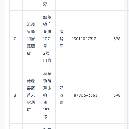
旁
勐董
沧源
镇广
县顺
允路
唐
7
和智
107
铃
15012027817
398
慧酒
号1-
军
店
2号
门面
勐董
沧源
镇葫
县葫
芦小
邓
8
芦人
镇一
茂
18780693353
398
家酒
期
羲
店
157
栋