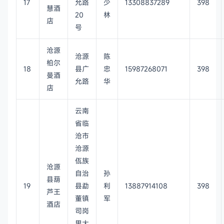
17
允路
少
13308837289
398
慧酒
20
林
店
号
沧源
沧源
陈
柏尔
18
县广
忠
15987268071
398
曼酒
允路
华
店
云南
省临
沧市
沧源
佤族
沧源
自治
孙
县葫
19
县勐
利
13887914108
398
芦王
董镇
军
酒店
司岗
里大