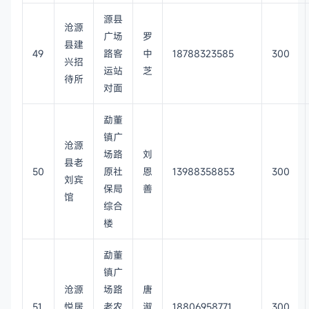
源县
沧源
广场
罗
县建
49
路客
中
18788323585
300
兴招
运站
芝
待所
对面
勐董
镇广
沧源
场路
刘
县老
50
原社
恩
13988358853
300
刘宾
保局
善
馆
综合
楼
勐董
镇广
沧源
场路
唐
51
悦居
老农
淑
18806958771
300