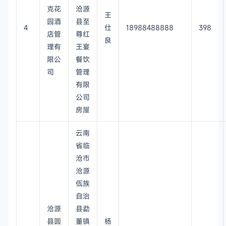
克花
沧源
王
园酒
县至
4
仕
18988488888
398
店管
尊红
良
理有
王宴
限公
餐饮
司
管理
有限
公司
房屋
云南
省临
沧市
沧源
佤族
自治
沧源
县勐
县圆
董镇
杨