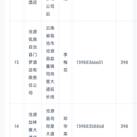
酒店
公司
后
云南
沧源
省临
佤族
沧市
自治
沧源
县门
李
县勐
13
罗酒
梅
13988366601
398
董镇
店有
花
司岗
限责
里大
任公
道延
司
长线
沧源
沧源
县司
邓
加林
14
岗里
华
13988358868
398
赛大
大道
英