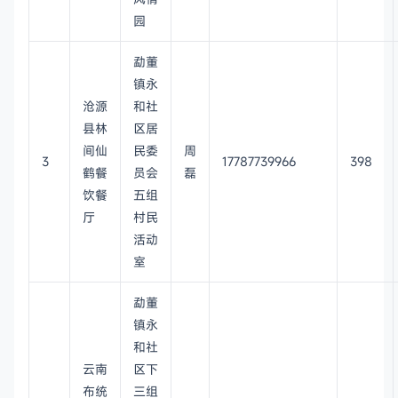
园
勐董
镇永
沧源
和社
县林
区居
间仙
民委
周
3
17787739966
398
鹤餐
员会
磊
饮餐
五组
厅
村民
活动
室
勐董
镇永
和社
云南
区下
布统
三组