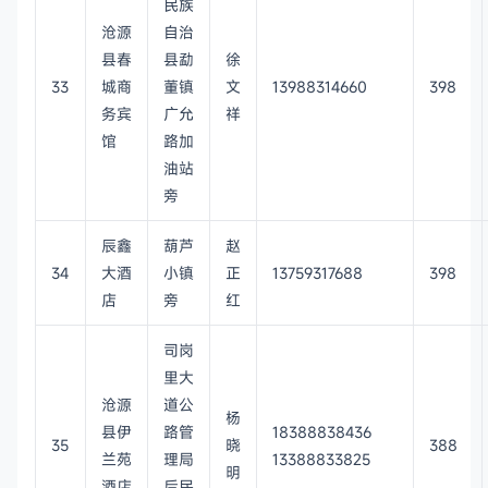
民族
沧源
自治
县春
县勐
徐
33
城商
董镇
文
13988314660
398
务宾
广允
祥
馆
路加
油站
旁
辰鑫
葫芦
赵
34
大酒
小镇
正
13759317688
398
店
旁
红
司岗
里大
沧源
道公
杨
县伊
路管
18388838436
35
晓
388
兰苑
理局
13388833825
明
酒店
后民