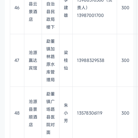
县云
自治
46
建
责人）
300
景酒
县民
雄
13987001700
店
政局
楼下
勐董
镇加
沧源
梁
林路
47
赢达
桂
13988329538
300
原水
宾馆
仙
库管
理局
勐董
沧源
镇广
朱
县景
场路
48
小
13578306119
300
顺酒
县医
芳
店
院对
面