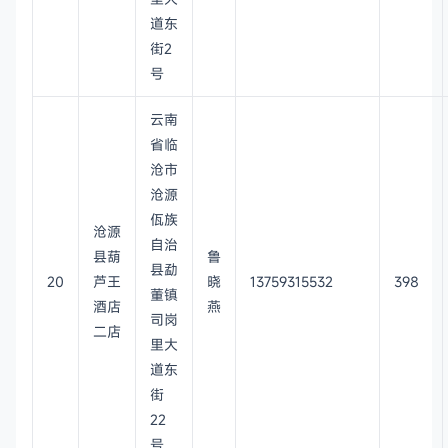
道东
街2
号
云南
省临
沧市
沧源
佤族
沧源
自治
县葫
鲁
县勐
20
芦王
晓
13759315532
398
董镇
酒店
燕
司岗
二店
里大
道东
街
22
号