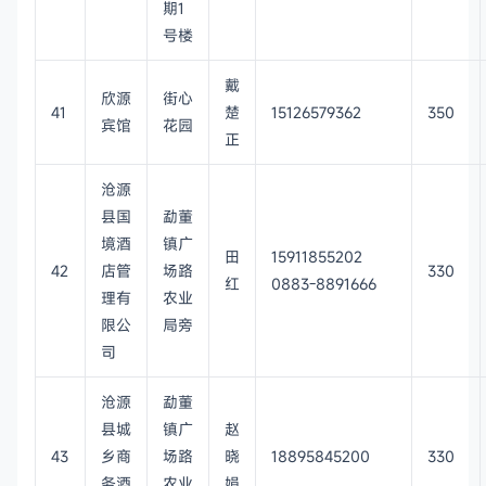
期1
号楼
戴
欣源
街心
41
楚
15126579362
350
宾馆
花园
正
沧源
县国
勐董
境酒
镇广
田
15911855202
42
店管
场路
330
红
0883-8891666
理有
农业
限公
局旁
司
沧源
勐董
县城
镇广
赵
43
乡商
场路
晓
18895845200
330
务酒
农业
娟