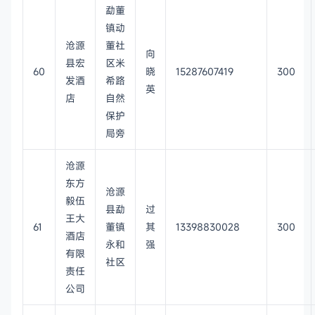
勐董
镇动
沧源
董社
向
县宏
区米
60
晓
15287607419
300
发酒
希路
英
店
自然
保护
局旁
沧源
东方
沧源
毅伍
县勐
过
王大
61
董镇
其
13398830028
300
酒店
永和
强
有限
社区
责任
公司