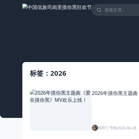
标签：2026
2026年摸你黑主题
雨和三号线
2026-04-28