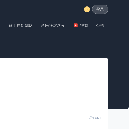
登录
里
翁丁原始部落
音乐狂欢之夜
视频
公告
1.6K+