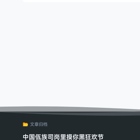
文章归档
中国佤族司岗里摸你黑狂欢节