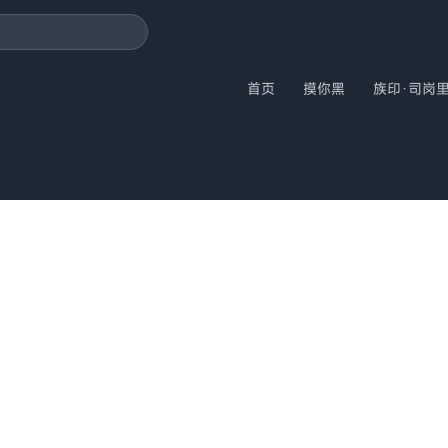
首页
摸你黑
族印·司岗