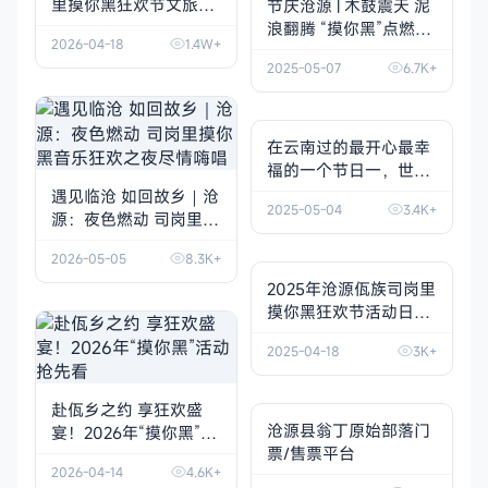
里摸你黑狂欢节文旅活
节庆沧源 | 木鼓震天 泥
动日程表
浪翻腾 “摸你黑”点燃夏
[活动日程]
2026-04-18
1.4W+
日激情
2025-05-07
6.7K+
在云南过的最开心最幸
福的一个节日一，世界
佤族之乡沧源县摸你黑
遇见临沧 如回故乡｜沧
2025-05-04
3.4K+
节
[视频]
源：夜色燃动 司岗里摸
你黑音乐狂欢之夜尽情
2026-05-05
8.3K+
嗨唱
2025年沧源佤族司岗里
摸你黑狂欢节活动日程
表
[活动日程]
2025-04-18
3K+
赴佤乡之约 享狂欢盛
沧源县翁丁原始部落门
宴！2026年“摸你黑”活
票/售票平台
动抢先看
2026-04-14
4.6K+